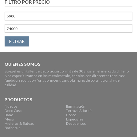
FILTRO POR PRECIO
FILTRAR
QUIENES SOMOS
Spiegel es un taller de decoración con más de 30 años en el mercado chileno.
Nos especializamos en los metales trabajándolos con diferentes técnicas:
fundido, repujado y forjado, incentivando la mano de obra nacional y de
calidad.
PRODUCTOS
Nuevos
Iluminación
Deco Casa
Terraza & Jardín
Baño
Cobre
Mesa
Especiales
Hieleras & Bateas
Descuentos
Barbecue