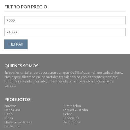
FILTRO POR PRECIO
FILTRAR
QUIENES SOMOS
Spiegel es un taller de decoración con más de 30 años en el mercado chileno.
Nos especializamos en los metales trabajándolos con diferentes técnicas:
fundido, repujado y forjado, incentivando la mano de obra nacional y de
calidad.
PRODUCTOS
Nuevos
Iluminación
Deco Casa
Terraza & Jardín
Baño
Cobre
Mesa
Especiales
Hieleras & Bateas
Descuentos
Barbecue